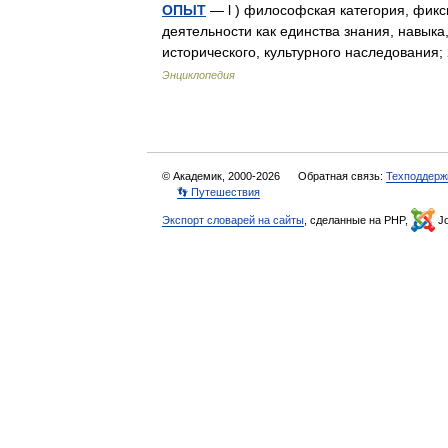
ОПЫТ
— l ) философская категория, фик
деятельности как единства знания, навыка
исторического, культурного наследования
Энциклопедия
© Академик, 2000-2026
Обратная связь:
Техподдерж
👣 Путешествия
Экспорт словарей на сайты
, сделанные на PHP,
Jo