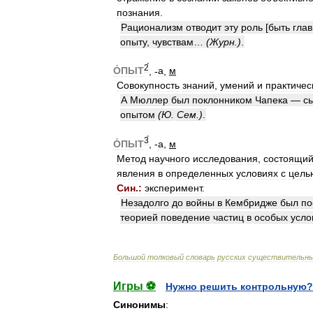
познания
.
Рационализм
отводит
эту
роль
[
быть
гла
опыту
,
чувствам
…
(
Журн
.)
.
2́
О́ПЫТ
, -
а
,
м
Совокупность
знаний
,
умений
и
практичес
А
Мюллер
был
поклонником
Чапека
—
с
опытом
(
Ю
.
Сем
.)
.
3́
О́ПЫТ
, -
а
,
м
Метод
научного
исследования
,
состоящи
явления
в
определенных
условиях
с
цель
Син
.
:
эксперимент
.
Незадолго
до
войны
в
Кембридже
был
по
теорией
поведение
частиц
в
особых
усло
Большой
толковый
словарь
русских
существительн
Игры ⚽
Нужно решить контрольную?
Синонимы
: