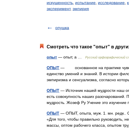
искушенность
,
испытание
,
исследование
,
эксперимент
,
эмпирия
опушка
Смотреть что такое "опыт" в други
опыт
— опыт, а …
Русский орфографический с
ОПЫТ
— основанное на практике чувств
единство умений и знаний. В истории фи
эмпиризма и сенсуализма, согласно кото
ОПЫТ
— Источник нашей мудрости наш оп
есть совокупность наших разочарований. 
мудрость. Жозеф Ру Учение это изучени
ОПЫТ
— ОПЫТ, опыта, муж. 1. мн. редк.. 
«Для того, чтобы правильно руководить, 
массы, оптом рабочего класса, опытом 