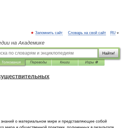
Запомнить сайт
Словарь на свой сайт
RU
едии на Академике
Найти!
Толкования
Переводы
Книги
Игры ⚽
 существительных
знаний
о
материальном
мире
и
представляющее
собой
го
мира
и
общественной
практики
,
полученных
в
результате