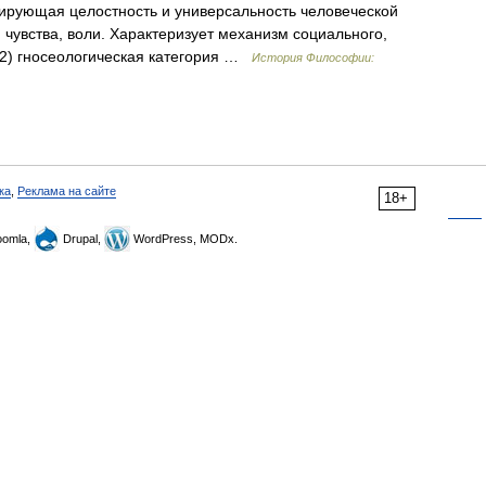
сирующая целостность и универсальность человеческой
, чувства, воли. Характеризует механизм социального,
; 2) гносеологическая категория …
История Философии:
ка
,
Реклама на сайте
18+
omla,
Drupal,
WordPress, MODx.