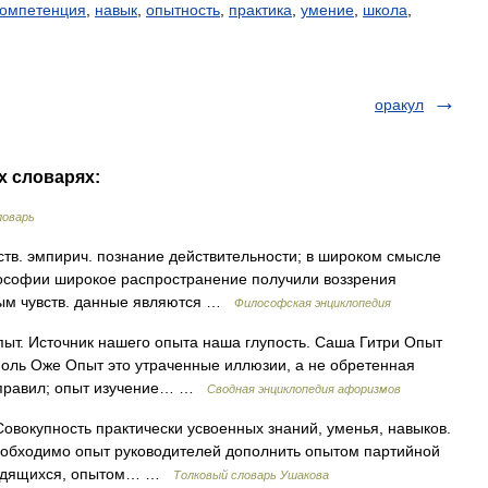
компетенция
,
навык
,
опытность
,
практика
,
умение
,
школа
,
оракул
х словарях:
ловарь
. эмпирич. познание действительности; в широком смысле
лософии широкое распространение получили воззрения
рым чувств. данные являются …
Философская энциклопедия
ыт. Источник нашего опыта наша глупость. Саша Гитри Опыт
Поль Оже Опыт это утраченные иллюзии, а не обретенная
е правил; опыт изучение… …
Сводная энциклопедия афоризмов
Совокупность практически усвоенных знаний, уменья, навыков.
необходимо опыт руководителей дополнить опытом партийной
трудящихся, опытом… …
Толковый словарь Ушакова