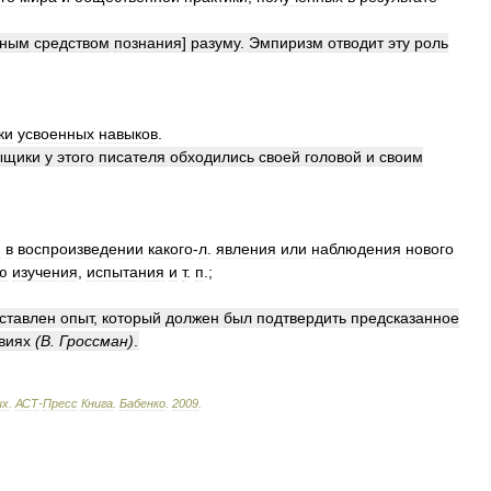
вным
средством
познания
]
разуму
.
Эмпиризм
отводит
эту
роль
ки
усвоенных
навыков
.
ыщики
у
этого
писателя
обходились
своей
головой
и
своим
й
в
воспроизведении
какого
-
л
.
явления
или
наблюдения
нового
ю
изучения
,
испытания
и
т
.
п
.;
ставлен
опыт
,
который
должен
был
подтвердить
предсказанное
виях
(
В
.
Гроссман
)
.
ых
.
АСТ
-
Пресс
Книга
.
Бабенко
.
2009
.