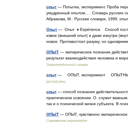
опыт
— Попытка, эксперимент. Проба пера
умудренный опытом... . Словарь русских с
Абрамова, М.: Русские словари, 1999. о
Опыт
— Опыт ♦ Expérience Способ постиж
извне (внешний опыт) и даже изнутри (внут
новое. Противостоит разуму, но одновр
ОПЫТ
— эмпирическое познание действите
результат взаимодействия человека и ми
Энциклопедический словарь
опыт
— ОПЫТ, эксперимент ОПЫТНЫЙ,
русской речи
опыт
— способ познания действительности
практическом освоении. О. служит важны
так и о психической жизни субъекта. В п
ОПЫТ
— ОПЫТ, чувственно эмпирическое 
Современная энциклопедия