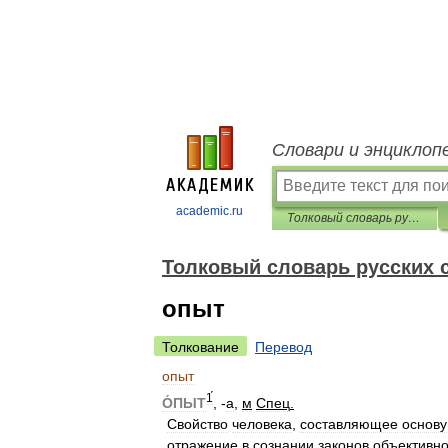
Словари и энциклоп
academic.ru
Толковый словарь русских существительных
Толковый словарь русских
опыт
Толкование
Перевод
опыт
1́
О́ПЫТ
, -
а
,
м
Спец
.
Свойство
человека
,
составляющее
основу
отражение
в
сознании
законов
объективно