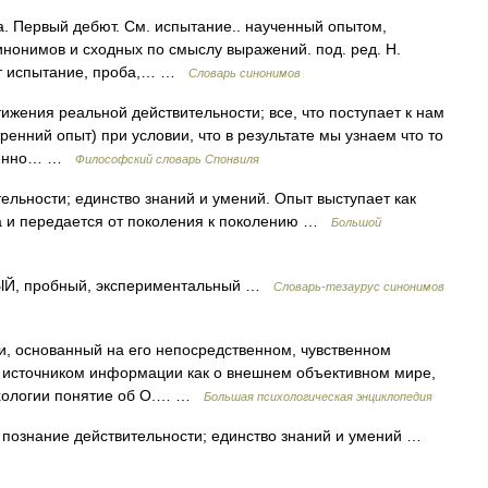
. Первый дебют. См. испытание.. наученный опытом,
инонимов и сходных по смыслу выражений. под. ред. Н.
пыт испытание, проба,… …
Словарь синонимов
ения реальной действительности; все, что поступает к нам
ренний опыт) при условии, что в результате мы узнаем что то
еменно… …
Философский словарь Спонвиля
льности; единство знаний и умений. Опыт выступает как
ра и передается от поколения к поколению …
Большой
 пробный, экспериментальный …
Словарь-тезаурус синонимов
, основанный на его непосредственном, чувственном
м источником информации как о внешнем объективном мире,
сихологии понятие об О.… …
Большая психологическая энциклопедия
познание действительности; единство знаний и умений …